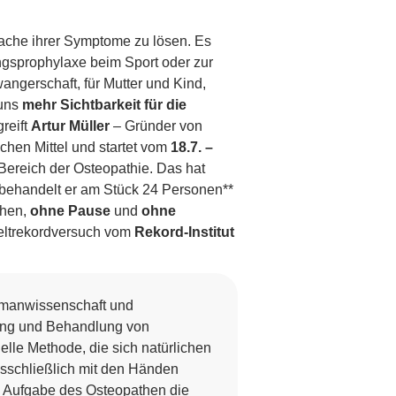
ache ihrer Symptome zu lösen. Es
ngsprophylaxe beim Sport oder zur
ngerschaft, für Mutter und Kind,
 uns
mehr Sichtbarkeit für die
reift
Artur Müller
– Gründer von
hen Mittel und startet vom
18.7. –
Bereich der Osteopathie. Das hat
behandelt er am Stück 24 Personen**
chen,
ohne Pause
und
ohne
 Weltrekordversuch vom
Rekord-Institut
umanwissenschaft und
ung und Behandlung von
lle Methode, die sich natürlichen
sschließlich mit den Händen
die Aufgabe des Osteopathen die