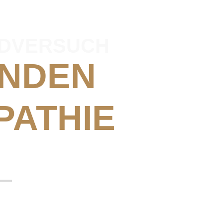
DVERSUCH
UNDEN
PATHIE
DLUNG
e Nahrung.
zen*. Wir auch nicht.