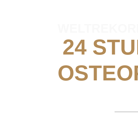
WELTREKOR
24 ST
OSTEO
BEHAN
Ohne Pause. Ohn
Osteopathie kennt keine Gren